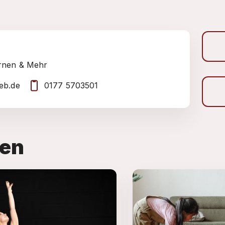
rnen & Mehr
eb.de
0177 5703501
ten